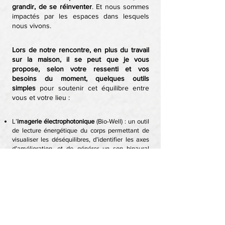
grandir, de se réinventer
. Et nous sommes
impactés par les espaces dans lesquels
nous vivons.
Lors de notre rencontre, en plus du travail
sur la maison, il se peut que je vous
propose, selon votre ressenti et vos
besoins du moment, quelques outils
simples
pour soutenir cet équilibre entre
vous et votre lieu :
L’
imagerie électrophotonique
(Bio-Well) : un outil
de lecture énergétique du corps permettant de
visualiser les déséquilibres, d’identifier les axes
d’amélioration, et de générer un son binaural
personnalisé pour vous accompagner vers
l’équilibre.
Des
ajustements énergétiques
doux pour
soutenir l’alignement des corps subtils et de vos
connexions.
La
cohérence cardiaque
, pour réguler
naturellement le stress et l’anxiété par la
respiration.