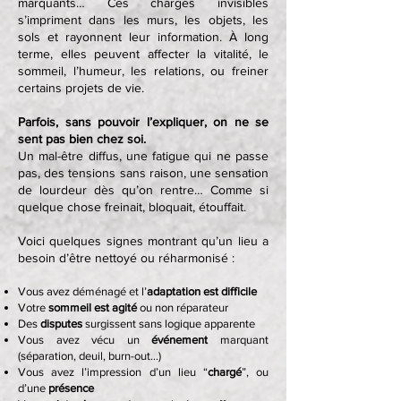
marquants… Ces charges invisibles
s’impriment dans les murs, les objets, les
sols et rayonnent leur information. À long
terme, elles peuvent affecter la vitalité, le
sommeil, l’humeur, les relations, ou freiner
certains projets de vie.
Parfois, sans pouvoir l’expliquer, on ne se
sent pas bien chez soi.
Un mal-être diffus, une fatigue qui ne passe
pas, des tensions sans raison, une sensation
de lourdeur dès qu’on rentre… Comme si
quelque chose freinait, bloquait, étouffait.
Voici quelques signes montrant qu’un lieu a
besoin d’être nettoyé ou réharmonisé :
Vous avez déménagé et l’
adaptation est difficile
Votre
sommeil est agité
ou non réparateur
Des
disputes
surgissent sans logique apparente
Vous avez vécu un
événement
marquant
(séparation, deuil, burn-out…)
Vous avez l’impression d’un lieu “
chargé
”, ou
d’une
présence