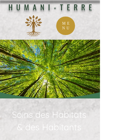
HUMANI-TERRE
ME
NU
Soins des Habitats
& des Habitants