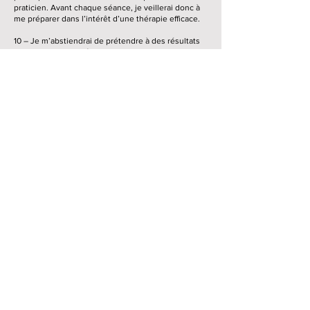
praticien. Avant chaque séance, je veillerai donc à
me préparer dans l’intérêt d’une thérapie efficace.
10 – Je m’abstiendrai de prétendre à des résultats
dus exclusivement à mes pratiques.
11 - Je ne traite ni l’urgence, ni les maladies aiguës,
ni les maladies lésionnelles ou dégénératives. Si
vous êtes malade, il est impératif de consulter
préalablement votre médecin.
Pour une reconnexion de l'Humain avec son Essence et sa Terre
Pour une découverte consciente
de Soi, par Soi, pour Soi, en Soi
CONTACT
Mentions légales
Politique de confidentialité
Charte
Conditions générales de vente de prestations de services
©
2021-2026